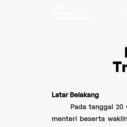
BEM
H
UNIVERSITAS
TARUMANAGARA
T
Latar Belakang
Pada tanggal 20 Okt
menteri beserta wakil