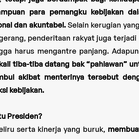
ampuan para pemangku kebijakan da
nal dan akuntabel.
Selain kerugian yang
gerang, penderitaan rakyat juga terjadi
gga harus mengantre panjang. Adapun
ali tiba-tiba datang bak “pahlawan” u
mbul akibat menterinya tersebut den
si kebijakan.
u Presiden?
iru serta kinerja yang buruk,
membuat