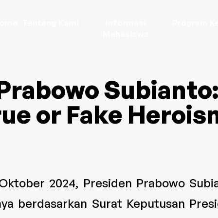
ome
Tentang Kami
Informasi
Program Ke
Mahasiswa
Prabowo Subianto
rue or Fake Herois
ober 2024, Presiden Prabowo Subi
nya berdasarkan Surat Keputusan Presi