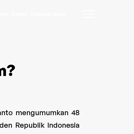
rja
Kajian
Hubungi Kami
:
m?
anto mengumumkan 48
den Republik Indonesia