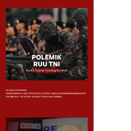
[KAJIAN STRATEGIS]
KEMENTERIAN KAJIAN STRATEGIS (KASTRAT) BEM UNTAR MEMPERSEMBAHKAN:
POLEMIK RUU TNI: KETIKA SEJARAH TERULANG KEMBALI