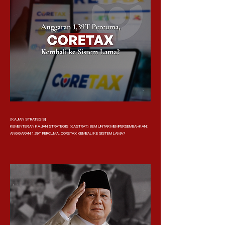
[KAJIAN STRATEGIS]
KEMENTERIAN KAJIAN STRATEGIS (KASTRAT) BEM UNTAR MEMPERSEMBAHKAN:
ANGGARAN 1,39T PERCUMA, CORETAX KEMBALI KE SISTEM LAMA?