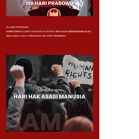
[KAJIAN STRATEGIS]
KEMENTERIAN KAJIAN STRATEGIS (KASTRAT) BEM UNTAR MEMPERSEMBAHKAN:
REALISASI JANJI PROGRAM 100 HARI PRABOWO.