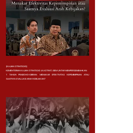
[KAJIAN STRATEGIS]
KEMENTERIAN KAJIAN STRATEGIS (KASTRAT) BEM UNTAR MEMPERSEMBAHKAN:
1 TAHUN PRABOWO-GIBRAN: MENAKAR EFEKTIVITAS KEPEMIMPINAN ATAU
SAATNYA EVALUASI ARAH KEBIJAKAN?