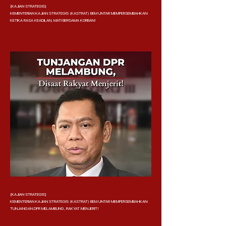
[KAJIAN STRATEGIS]
KEMENTERIAN KAJIAN STRATEGIS (KASTRAT) BEM UNTAR MEMPERSEMBAHKAN:
KETIKA RASA KEADILAN, MATI BERSAMA KORBAN!
[KAJIAN STRATEGIS]
KEMENTERIAN KAJIAN STRATEGIS (KASTRAT) BEM UNTAR MEMPERSEMBAHKAN:
TUNJANGAN DPR MELAMBUNG, RAKYAT MENJERIT!