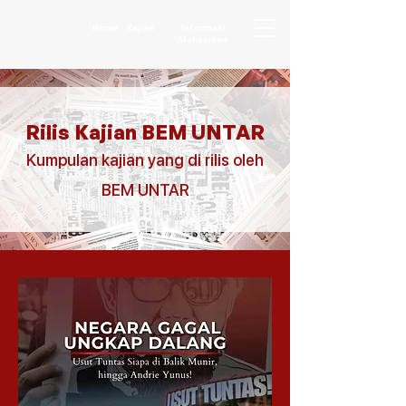
Home
Kajian
Informasi
Mahasiswa
Rilis Kajian BEM UNTAR
Kumpulan kajian yang di rilis oleh
BEM UNTAR