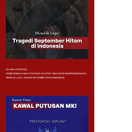
[KAJIAN STRATEGIS]
KEMENTERIAN KAJIAN STRATEGIS (KASTRAT) BEM UNTAR MEMPERSEMBAHKAN :
MENOLAK LUPA! TRAGEDI SEPTEMBER HITAM di INDONESIA