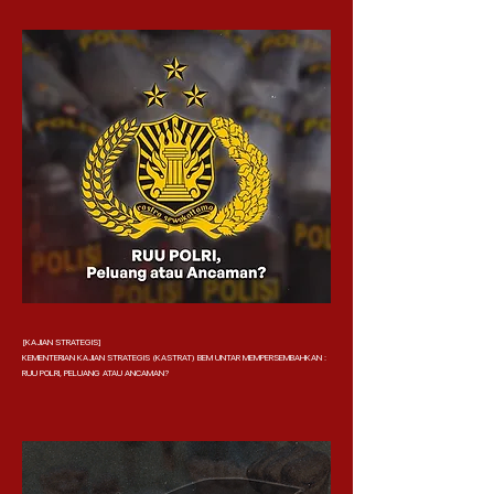
[KAJIAN STRATEGIS]
KEMENTERIAN KAJIAN STRATEGIS (KASTRAT) BEM UNTAR MEMPERSEMBAHKAN :
RUU POLRI, PELUANG ATAU ANCAMAN?